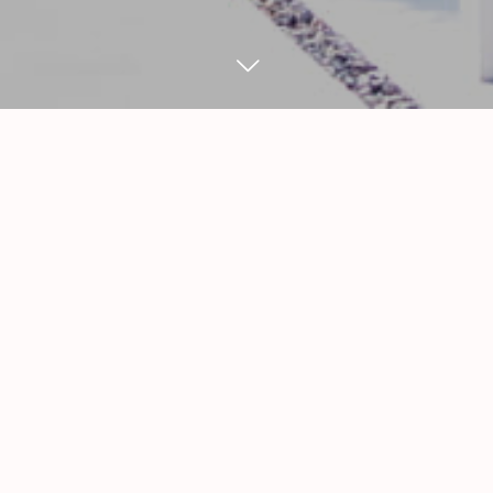
WORK
9
27
7
25
2025
2025
長久手市Ｎ様邸 門廻りリ
名東区Ｋ様邸 車両通過工
フォーム工事
事