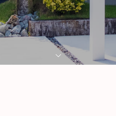
WORK
11
11
2024